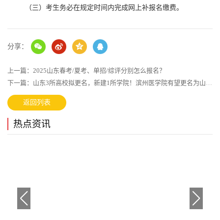
（三）考生务必在规定时间内完成网上补报名缴费。
单独招生
分享：
资讯中心
政策解读
招生简章
培训课程
上一篇：2025山东春考/夏考、单招/综评分别怎么报名？
下一篇：山东3所高校拟更名，新建1所学院！滨州医学院有望更名为山东医药大学
综合评价
返回列表
资讯中心
政策解读
招生简章
热点资讯
培训课程
热门专业
法学类
教育学类
文学类
艺术学类
经济学类
管理学类
农学类
医学类
理学类
工学类