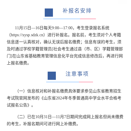
补报名安排
面授课程
视频课程
真题下载
一
模拟试题
11月15日—16日每天9:00—17:00，考生登录报名系统
高考
（https://xysp.sdzk.cn）进行补报名。报名前，考生须对个人考籍
信息逐一认真核对，确认无误后报名缴费；信息有误的考生，须
及时通过学校学籍管理员[社会考生通过县（市、区）学籍管理部
综合评价
单独招生
夏季高考
春季高考
门]在山东省基础教育管理信息化平台完成信息修改后，再进行网
上报名缴费。
春季高考
注意事项
二
资讯中心
政策解读
招生简章
（一）信息核对和补报名缴费具体要求参见山东省教育招生
培训课程
考试院官网发布的《山东省2024年冬季普通高中学业水平合格考
试报名公告》。
夏季高考
（二）已在10月31日—11月7日期间完成网上报名但尚未缴费
的考生，补报名期间可进行网上补缴费。
资讯中心
政策解读
招生简章
培训课程