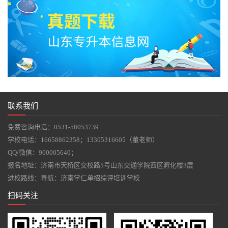
联系我们
免费咨询电话：
0531-58053739
学校电话：
16658862358
；
13305316605（董老师）
QQ/微信：
960005640
；
报名地址：济南市天桥区交校路5号山东交通学院西区孵化楼3层
进校路线：导航：济南学仁单招综评培训学校
扫码关注