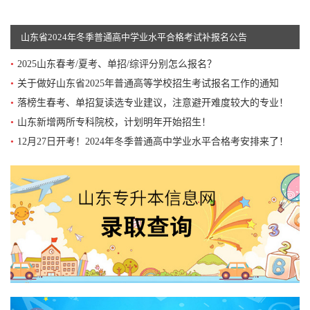
山东单招综评招生学校
山东省2024年冬季普通高中学业水平合格考试补报名公告
山东单招综评学习资料
•
2025山东春考/夏考、单招/综评分别怎么报名？
•
关于做好山东省2025年普通高等学校招生考试报名工作的通知
面试
素质测试
职业适应性测试
英语
语文
数学
•
落榜生春考、单招复读选专业建议，注意避开难度较大的专业！
山东综评考试内容
•
山东新增两所专科院校，计划明年开始招生！
•
12月27日开考！2024年冬季普通高中学业水平合格考安排来了！
关于我们
学校介绍
联系我们