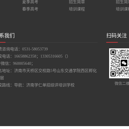
夏季高考
招生简章
招生简
春季高考
培训课程
培训课
系我们
扫码关注
咨询电话：0531-58053739
电话：16658862358；13305316605（）
Q/微信：
960005640
；
名地址：济南市天桥区交校路5号山东交通学院西区孵化
3层
微信二
校路线：导航：济南学仁单招综评培训学校