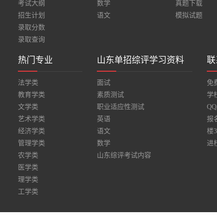
考试大纲
数学
真题下载
招生计划
语文
模拟试题
录取分数
录取查询
热门专业
山东单招综评学习资料
联
法学类
面试
免费
教育学类
素质测试
学校
文学类
职业适应性测试
Q
艺术学类
英语
报
经济学类
语文
楼
管理学类
数学
进
农学类
山东综评考试内容
医学类
理学类
工学类